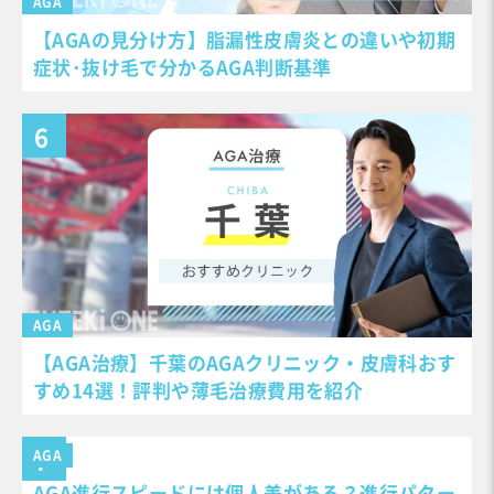
AGA
【AGAの見分け方】脂漏性皮膚炎との違いや初期
症状･抜け毛で分かるAGA判断基準
AGA
【AGA治療】千葉のAGAクリニック・皮膚科おす
すめ14選！評判や薄毛治療費用を紹介
AGA
AGA進行スピードには個人差がある？進行パター