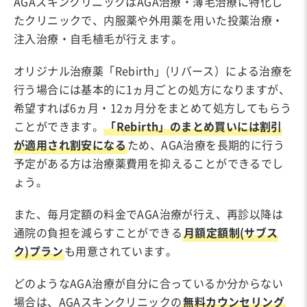
AGAスキンクリニックはAGA治療・薄毛治療に特化し
たクリニックで、内服薬や外用薬を用いた投薬治療・
注入治療・自毛植毛が行えます。
オリジナル治療薬「Rebirth」(リバース）による治療を
行う場合には基本的に1ヵ月ごとの処方になりますが、
希望すれば6ヵ月・12ヵ月分をまとめて処方してもらう
ことができます。
「Rebirth」のまとめ買いには割引
が適用され割安になる
ため、AGA治療を長期的に行う
予定がある方は治療薬費用を抑えることができるでし
ょう。
また、毎月定額の料金でAGA治療が行え、再診以降は
通院の負担を減らすことができる
月額定額制(サブス
ク)プラン
も用意されています。
どのようなAGA治療が自分に合っているか分からない
場合は、AGAスキンクリニックの
無料カウンセリング