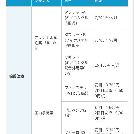
プラン名
内容
料金
タブレットA
(ミノキシジル
7,700円～/月
内服薬)
タブレットB
オリジナル発
(フィナステリ
7,700円～/月
毛薬 「Rebirt
ド内服薬)
h」
リキッド
(ミノキシジル
15,400円～/月
配合外用薬6.
5%)
投薬治療
初回 3,700円
フィナステリ
2回目以降 6,60
ドVTRS(28錠)
0円/月
初回 4,600円
プロペシア(2
国内承認薬
2回目以降 9,90
8錠)
0円/月
初回 5,300円
ザガーロ(30