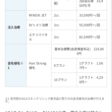
2回目以降 10,4
錠)
50円/月
MINOXI JET
2cc
33,000円～/回
Dr’s メソ治療
2cc
55,000円～/回
注入治療
エクソバイタ
2cc
82,500円～/回
ル
基本治療費(血液検査料込) 220,00
0円
自毛植毛※
Hair Strong
1グラフト 1,06
0プラン
1
植毛
7円～
1グラフト 4,29
10プラン
0円～
※1 系列院のAGAスキンクリニック東京品川院でのみ自毛植毛の治療が行えま
す。