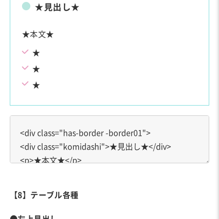
★見出し★
★本文★
★
★
★
【8】テーブル各種
●左上見出し